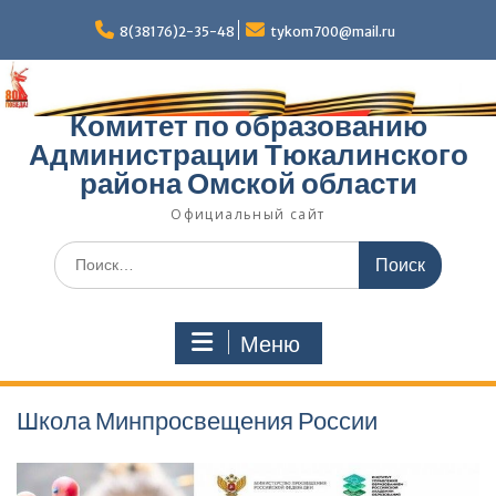
Перейти
к
8(38176)2-35-48
tykom700@mail.ru
содержимому
Комитет по образованию
Администрации Тюкалинского
района Омской области
Официальный сайт
Поиск
по:
Меню
Школа Минпросвещения России