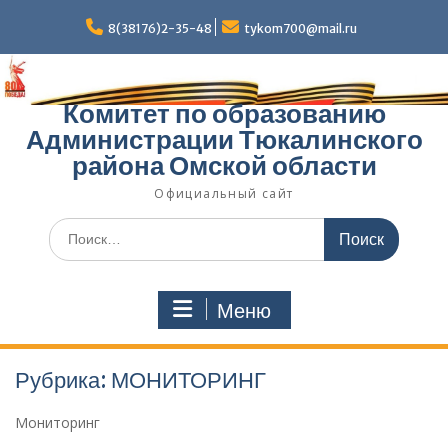
Перейти
к
8(38176)2-35-48
tykom700@mail.ru
содержимому
Комитет по образованию
Администрации Тюкалинского
района Омской области
Официальный сайт
Поиск
по:
Меню
Рубрика:
МОНИТОРИНГ
Мониторинг