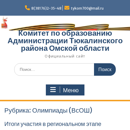
Перейти
к
8(38176)2-35-48
tykom700@mail.ru
содержимому
Комитет по образованию
Администрации Тюкалинского
района Омской области
Официальный сайт
Поиск
по:
Меню
Рубрика:
Олимпиады (ВсОШ)
Итоги участия в региональном этапе