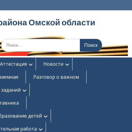
района Омской области
Поиск
по:
Аттестация
Новости
риемная
Разговор о важном
 заданий
ставника
бразование детей
тельная работа