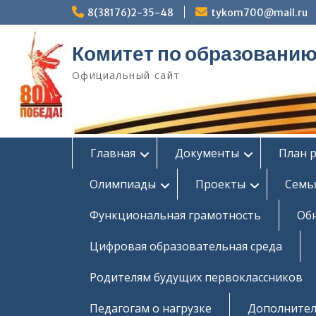
Перейти
8(38176)2-35-48
tykom700@mail.ru
к
содержимому
Комитет по образовани
Официальный сайт
Главная
Документы
План 
Олимпиады
Проекты
Семь
Функциональная грамотность
Об
Цифровая образовательная среда
Родителям будущих первоклассников
Педагогам о нагрузке
Дополнител