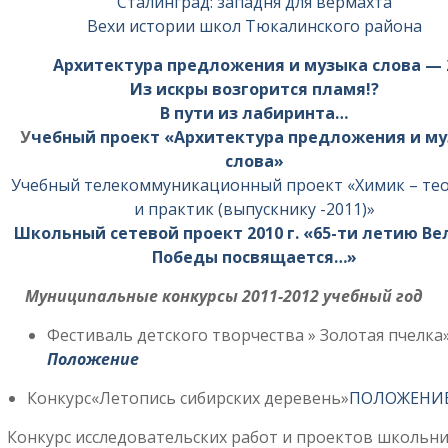
Сталинград: западня для вермахта
Вехи истории школ Тюкалинского района
Архитектура предложения и музыка слова — 
Из искры возгорится пламя!?
В пути из лабиринта…
У
чебный проект «Архитектура предложения и м
слова»
Учебный телекоммуникационный проект «Химик – те
и практик (выпускнику -2011)»
Школьный сетевой проект 2010 г. «65-ти летию В
Победы посвящается…»
Муниципальные конкурсы 2011-2012 учебный год
Фестиваль детского творчества » Золотая пчелк
Положение
Конкурс«Летопись сибирских деревень»
ПОЛОЖЕНИ
Конкурс исследовательских работ и проектов школь