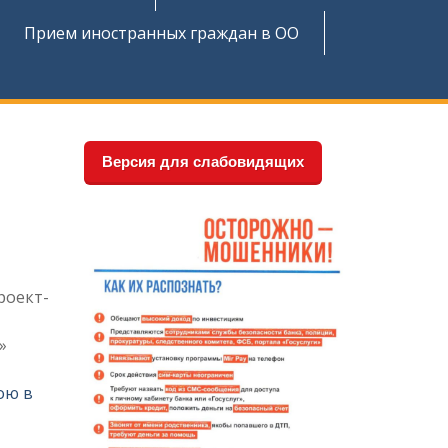
Прием иностранных граждан в ОО
Версия для слабовидящих
роект-
»
ою в