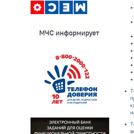
Т
п
к
н
Т
м