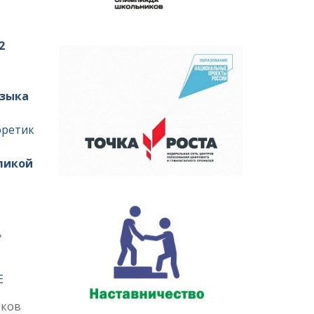
2
узыка
оретик
еликой
а»
Е
ников