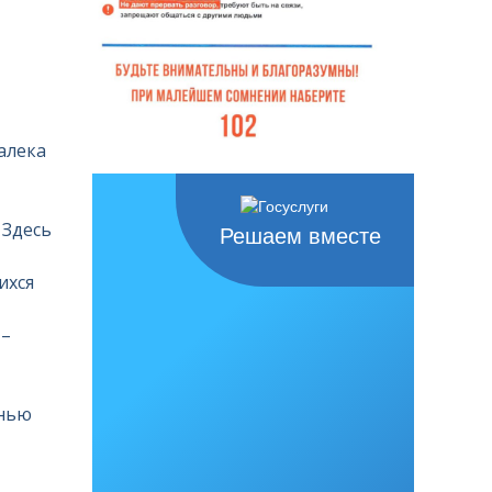
алека
 Здесь
Решаем вместе
ихся
 –
енью