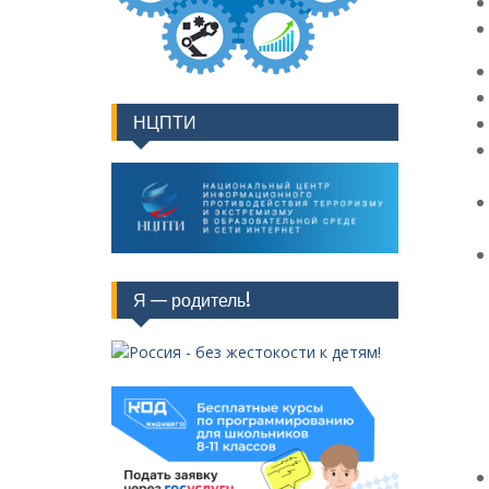
НЦПТИ
Я — родитель!