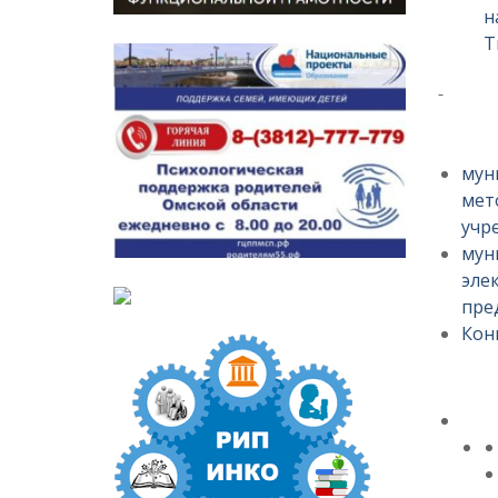
н
Т
мун
мет
учр
мун
эле
пре
Кон