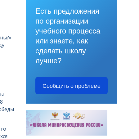
Есть предложения
по организации
учебного процесса
ны?»
или знаете, как
ду
сделать школу
лучше?
Сообщить о проблеме
ды
8
Победы
это
хся