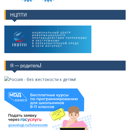
НЦПТИ
Я — родитель!