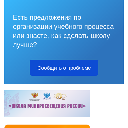
Есть предложения по
организации учебного процесса
или знаете, как сделать школу
лучше?
Сообщить о проблеме