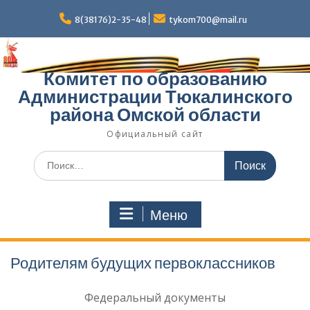
Перейти
к
8(38176)2-35-48
tykom700@mail.ru
содержимому
Комитет по образованию
Администрации Тюкалинского
района Омской области
Официальный сайт
Поиск
по:
Меню
Родителям будущих первоклассников
Федеральный документы