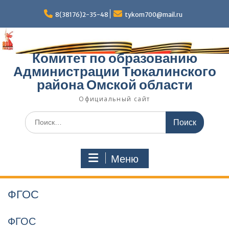
Перейти
к
8(38176)2-35-48
tykom700@mail.ru
содержимому
Комитет по образованию
Администрации Тюкалинского
района Омской области
Официальный сайт
Поиск
по:
Меню
ФГОС
ФГОС