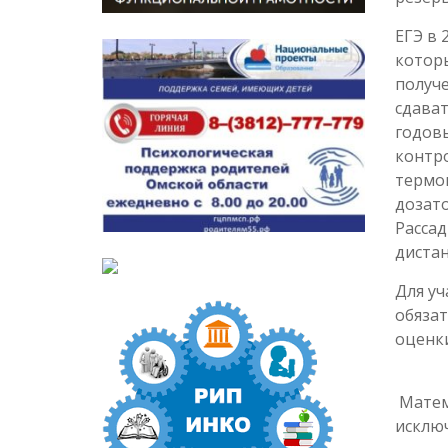
ЕГЭ в 
которы
получе
сдават
годовы
контро
термо
дозато
Рассад
дистан
Для уч
обязат
оценки
Матема
исключ