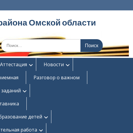
района Омской области
Поиск
по:
Аттестация
Новости
риемная
Разговор о важном
 заданий
ставника
бразование детей
тельная работа