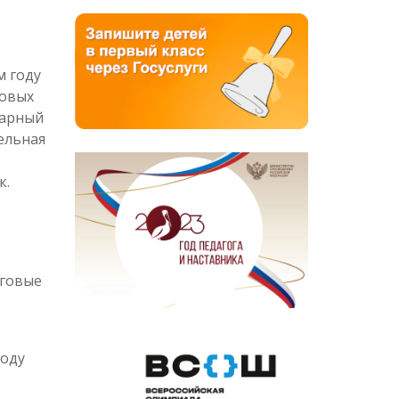
м году
говых
тарный
ельная
к.
оговые
году