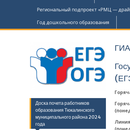
Региональный подпроект «РМЦ — драйв
Год дошкольного образования
ГИ
Гос
(ЕГ
Горяча
Доска почета работников
Горяч
образования Тюкалинского
(поне
муниципального района 2024
Линия
года
(поне