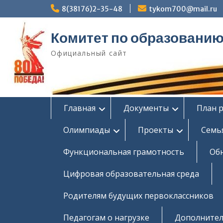
Перейти
8(38176)2-35-48
tykom700@mail.ru
к
содержимому
Комитет по образовани
Официальный сайт
Главная
Документы
План 
Олимпиады
Проекты
Семь
Функциональная грамотность
Об
Цифровая образовательная среда
Родителям будущих первоклассников
Педагогам о нагрузке
Дополнител