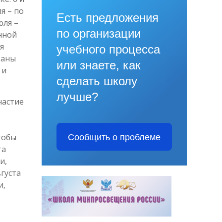
я – по
Есть предложения
юля –
по организации
нной
я
учебного процесса
ваны
или знаете, как
 и
сделать школу
лучше?
частие
тобы
Сообщить о проблеме
та
и,
густа
и,