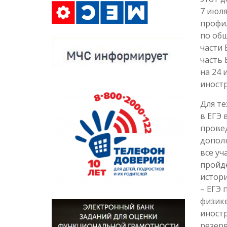
7 июля
профил
по общ
части 
часть 
на 24 
иностр
Для те
в ЕГЭ 
провед
дополн
все уч
пройде
истори
– ЕГЭ 
физике
иностр
резерв