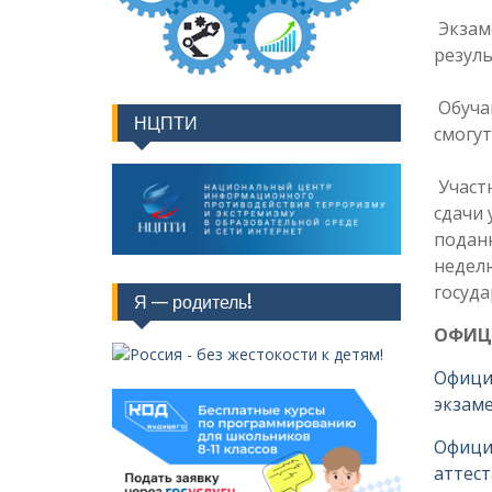
Экзаме
резуль
Обучаю
НЦПТИ
смогут
Участ
сдачи 
поданн
неделю
госуда
Я — родитель!
ОФИЦ
Офици
экзам
Офици
аттес