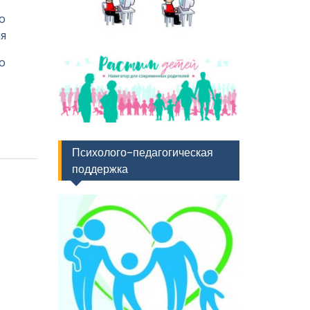
о
я
о
Психолого-педагогическая
поддержка