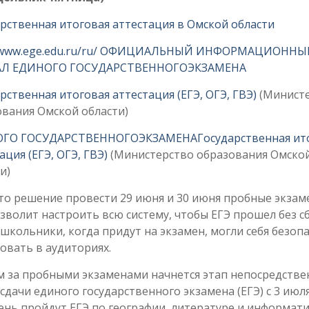
рственная итоговая аттестация в Омской области
//www.ege.edu.ru/ru/ ОФИЦИАЛЬНЫЙ ИНФОРМАЦИОННЫ
Л ЕДИНОГО ГОСУДАРСТВЕННОГОЭКЗАМЕНА
рственная итоговая аттестация (ЕГЭ, ОГЭ, ГВЭ)
(Минист
вания Омской области)
ГО ГОСУДАРСТВЕННОГОЭКЗАМЕНА
Государственная ит
ация (ЕГЭ, ОГЭ, ГВЭ)
(Министерство образования Омско
и)
о решение провести 29 июня и 30 июня пробные экзам
зволит настроить всю систему, чтобы ЕГЭ прошел без с
школьники, когда придут на экзамен, могли себя безоп
овать в аудиториях.
м за пробными экзаменами начнется этап непосредстве
сдачи единого государственного экзамена (ЕГЭ) с 3 июля
ень пройдут ЕГЭ по географии, литературе и информатик