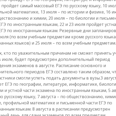
 пройдет самый массовый ЕГЭ по русскому языку, 10 июл
ьной математике, 13 июля – по истории и физике, 16 и
ествознанию и химии, 20 июля – по биологии и письме
ЕГЭ по иностранным языкам, 22 и 23 июля пройдет устна
ЕГЭ по иностранным языкам. Резервные дни запланиро
июля (по всем учебным предметам кроме русского языка
анных языков) и 25 июля – по всем учебным предметам.
х, кто по уважительным причинам не сможет принять у
в июле, будет предусмотрен дополнительный период
ения экзаменов в августе. Расписание основного и
ительного периодов ЕГЭ составлено таким образом, ч
астники смогли успеть подать документы в вузы.3 авгус
т ЕГЭ по географии, литературе, информатике, биологи
и и устной части экзамена по иностранным языкам, 5 ав
по русскому языку, 7 августа – по обществознанию, хими
, профильной математике и письменной части ЕГЭ по
анным языкам. 8 августа в расписании предусмотрен
ный день для сдачи экзаменов по всем предметам.