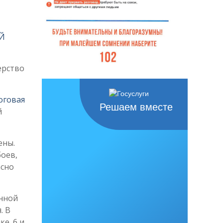
Й
ерство
оговая
Решаем вместе
й
ены.
боев,
асно
нной
. В
е. 6 и