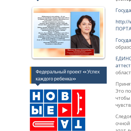
Госуда
http:
ПОРТА
Госуда
образо
ЕДИНО
аттест
Федеральный проект «Успех
област
каждого ребенка»
Принят
Это по
чтобы 
чувств
Следо
очной 
этот д