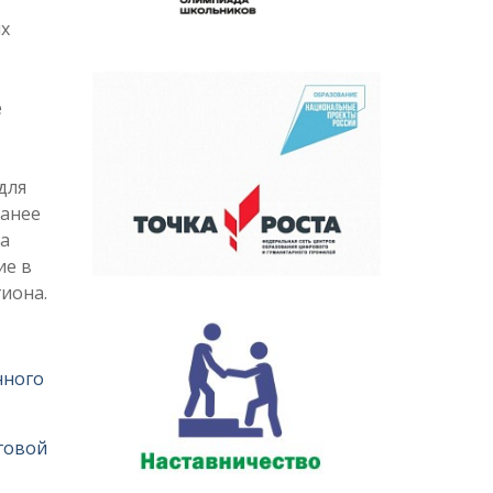
х
е
для
ранее
а
ие в
иона.
нного
говой