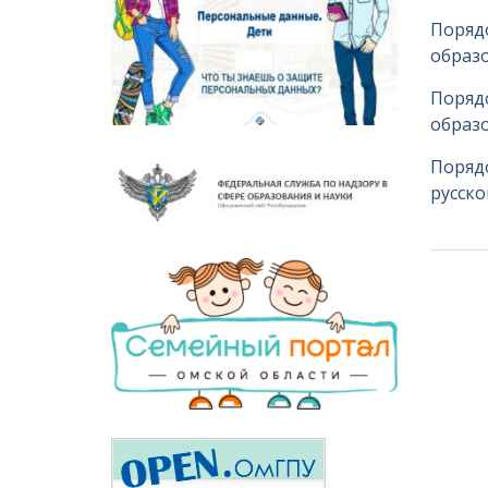
Поряд
образ
Поряд
образ
Порядо
русско