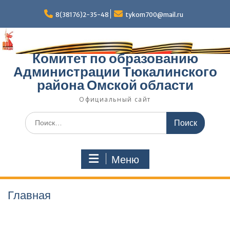
Перейти
к
8(38176)2-35-48
tykom700@mail.ru
содержимому
Комитет по образованию
Администрации Тюкалинского
района Омской области
Официальный сайт
Поиск
по:
Меню
Главная