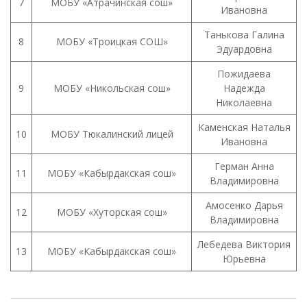
7
МОБУ «Атрачинская сош»
Ивановна
Танькова Галина
8
МОБУ «Троицкая СОШ»
Эдуардовна
Пожидаева
9
МОБУ «Никольская сош»
Надежда
Николаевна
Каменская Наталья
10
МОБУ Тюкалинский лицей
Ивановна
Герман Анна
11
МОБУ «Кабырдакская сош»
Владимировна
Амосенко Дарья
12
МОБУ «Хуторская сош»
Владимировна
Лебедева Виктория
13
МОБУ «Кабырдакская сош»
Юрьевна