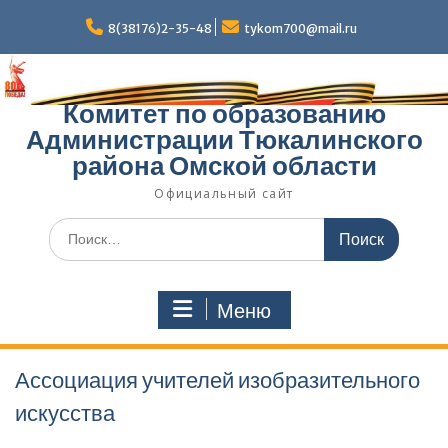
Перейти
к
8(38176)2-35-48
tykom700@mail.ru
содержимому
Комитет по образованию
Администрации Тюкалинского
района Омской области
Официальный сайт
Поиск
по:
Меню
Ассоциация учителей изобразительного
искусства