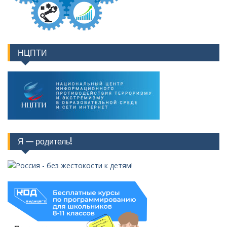
НЦПТИ
Я — родитель!