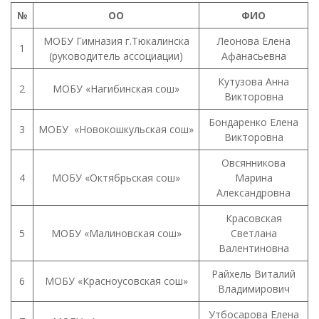
№
ОО
ФИО
МОБУ Гимназия г.Тюкалинска
Леонова Елена
1
(руководитель ассоциации)
Афанасьевна
Кутузова Анна
2
МОБУ «Нагибинская сош»
Викторовна
Бондаренко Елена
3
МОБУ «Новокошкульская сош»
Викторовна
Овсянникова
4
МОБУ «Октябрьская сош»
Марина
Александровна
Красовская
5
МОБУ «Малиновская сош»
Светлана
Валентиновна
Райхель Виталий
6
МОБУ «Красноусовская сош»
Владимирович
Утбосарова Елена