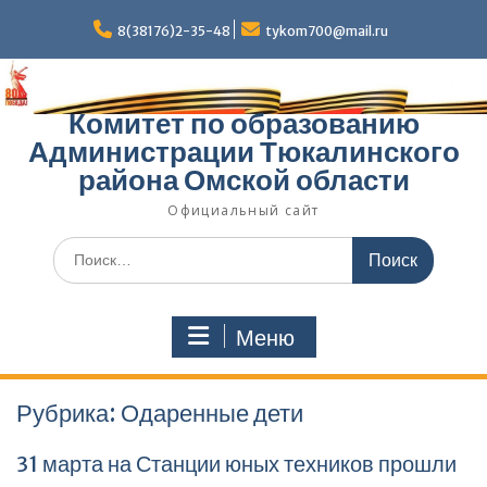
Перейти
к
8(38176)2-35-48
tykom700@mail.ru
содержимому
Комитет по образованию
Администрации Тюкалинского
района Омской области
Официальный сайт
Поиск
по:
Меню
Рубрика:
Одаренные дети
31 марта на Станции юных техников прошли