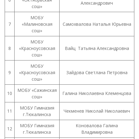
Александрович
сош»
МОБУ
7
«Малиновская
Самохвалова Наталья Юрьевна
сош»
МОБУ
8
«Красноусовская
Вайц Татьяна Александровна
сош»
МОБУ
9
«Красноусовская
Зайдова Светлана Петровна
сош»
МОБУ «Сажинская
10
Галина Николаевна Клеменцова
сош»
МОБУ Гимназия
11
Чекменев Николай Николаевич
г.Тюкалинска
МОБУ Гимназия
Коновалова Галина
12
г.Тюкалинска
Владимировна