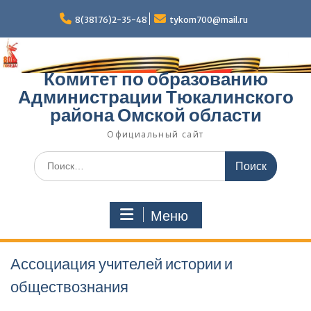
Перейти
к
8(38176)2-35-48
tykom700@mail.ru
содержимому
Комитет по образованию
Администрации Тюкалинского
района Омской области
Официальный сайт
Поиск
по:
Меню
Ассоциация учителей истории и
обществознания