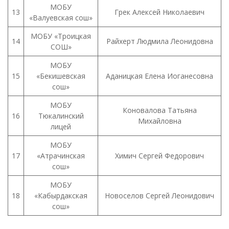
МОБУ
13
Грек Алексей Николаевич
«Валуевская сош»
МОБУ «Троицкая
14
Райхерт Людмила Леонидовна
СОШ»
МОБУ
15
«Бекишевская
Аданицкая Елена Иоганесовна
сош»
МОБУ
Коновалова Татьяна
16
Тюкалинский
Михайловна
лицей
МОБУ
17
«Атрачинская
Химич Сергей Федорович
сош»
МОБУ
18
«Кабырдакская
Новоселов Сергей Леонидович
сош»