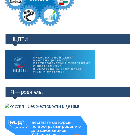
НЦПТИ
Я — родитель!