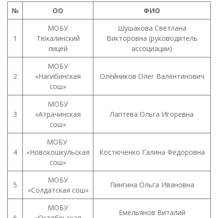
№
ОО
ФИО
МОБУ
Шушакова Светлана
1
Тюкалинский
Викторовна (руководитель
лицей
ассоциации)
МОБУ
2
«Нагибинская
Олейников Олег Валентинович
сош»
МОБУ
3
«Атрачинская
Лаптева Ольга Игоревна
сош»
МОБУ
4
«Новокошкульская
Костюченко Галина Фёдоровна
сош»
МОБУ
5
Пингина Ольга Ивановна
«Солдатская сош»
МОБУ
Емельянов Виталий
6
«Октябрьская