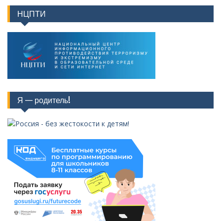
НЦПТИ
Я — родитель!