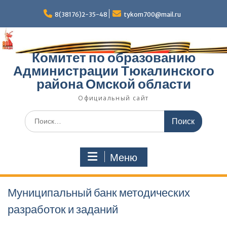
Перейти
к
8(38176)2-35-48
tykom700@mail.ru
содержимому
Комитет по образованию
Администрации Тюкалинского
района Омской области
Официальный сайт
Поиск
по:
Меню
Муниципальный банк методических
разработок и заданий