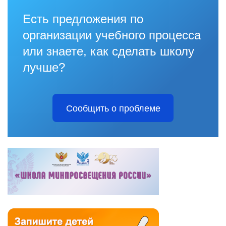
Есть предложения по
организации учебного процесса
или знаете, как сделать школу
лучше?
Сообщить о проблеме