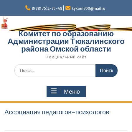
Перейти
к
8(38176)2-35-48
tykom700@mail.ru
содержимому
Комитет по образованию
Администрации Тюкалинского
района Омской области
Официальный сайт
Поиск
по:
Меню
Ассоциация педагогов-психологов