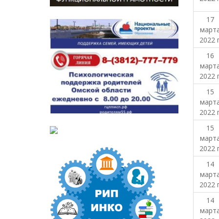
17
март
2022 г
16
март
2022 г
15
март
2022 г
15
март
2022 г
14
март
2022 г
14
март