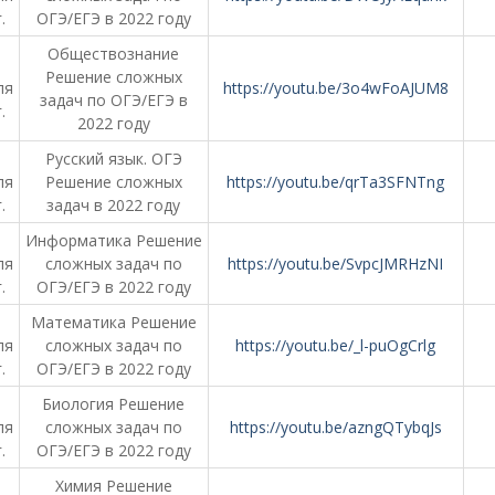
.
ОГЭ/ЕГЭ в 2022 году
Обществознание
Решение сложных
ля
https://youtu.be/3o4wFoAJUM8
задач по ОГЭ/ЕГЭ в
.
2022 году
Русский язык. ОГЭ
ля
Решение сложных
https://youtu.be/qrTa3SFNTng
.
задач в 2022 году
Информатика Решение
ля
сложных задач по
https://youtu.be/SvpcJMRHzNI
.
ОГЭ/ЕГЭ в 2022 году
Математика Решение
ля
сложных задач по
https://youtu.be/_l-puOgCrlg
.
ОГЭ/ЕГЭ в 2022 году
Биология Решение
ля
сложных задач по
https://youtu.be/azngQTybqJs
.
ОГЭ/ЕГЭ в 2022 году
Химия Решение