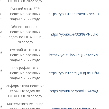
.
ОГЭ/ЕГЭ в 2022 году
Русский язык. ЕГЭ
а
Решение сложных
https://youtu.be/umByDZnYX0U
.
задач в 2022 году
Обществознание
та
Решение сложных
https://youtu.be/32P9sPN0Lkc
.
задач по ОГЭ/ЕГЭ в
2022 году
Русский язык. ОГЭ
та
Решение сложных
https://youtu.be/ZbQBioAchYM
.
задач в 2022 году
География. ОГЭ
та
Решение сложных
https://youtu.be/qQXQq9BHufM
.
задач в 2022 году
Информатика Решение
та
сложных задач по
https://youtu.be/pmVl90wuxAg
.
ОГЭ/ЕГЭ в 2022 году
Математика Решение
та
сложных задач по
https://youtu.be/uCfxtt6t91s