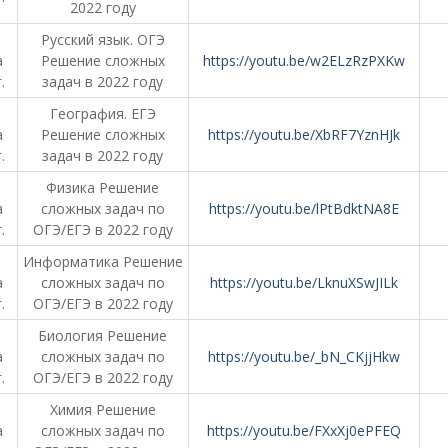
2022 году
Русский язык. ОГЭ
а
Решение сложных
https://youtu.be/w2ELzRzPXKw
.
задач в 2022 году
География. ЕГЭ
а
Решение сложных
https://youtu.be/XbRF7YznHJk
.
задач в 2022 году
Физика Решение
а
сложных задач по
https://youtu.be/lPtBdktNA8E
.
ОГЭ/ЕГЭ в 2022 году
Информатика Решение
а
сложных задач по
https://youtu.be/LknuXSwJILk
.
ОГЭ/ЕГЭ в 2022 году
Биология Решение
а
сложных задач по
https://youtu.be/_bN_CKjjHkw
.
ОГЭ/ЕГЭ в 2022 году
Химия Решение
а
сложных задач по
https://youtu.be/FXxXj0ePFEQ