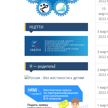
2022 г
10
март
2022 г
НЦПТИ
3 мар
2022 г
3 мар
2022 г
Я — родитель!
2 мар
2022 г
1 мар
2022 г
1 мар