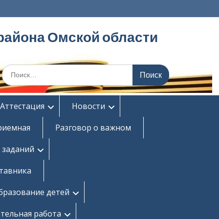
района Омской области
Поиск
по:
Аттестация
Новости
риемная
Разговор о важном
 заданий
ставника
бразование детей
тельная работа