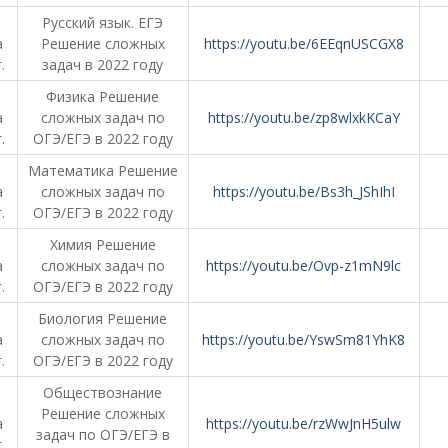
Русский язык. ЕГЭ
а
Решение сложных
https://youtu.be/6EEqnUSCGX8
.
задач в 2022 году
Физика Решение
а
сложных задач по
https://youtu.be/zp8wlxkKCaY
.
ОГЭ/ЕГЭ в 2022 году
Математика Решение
а
сложных задач по
https://youtu.be/Bs3h_JShIhI
.
ОГЭ/ЕГЭ в 2022 году
Химия Решение
а
сложных задач по
https://youtu.be/Ovp-z1mN9lc
.
ОГЭ/ЕГЭ в 2022 году
Биология Решение
а
сложных задач по
https://youtu.be/YswSm81YhK8
.
ОГЭ/ЕГЭ в 2022 году
Обществознание
Решение сложных
а
https://youtu.be/rzWwJnH5ulw
задач по ОГЭ/ЕГЭ в
.