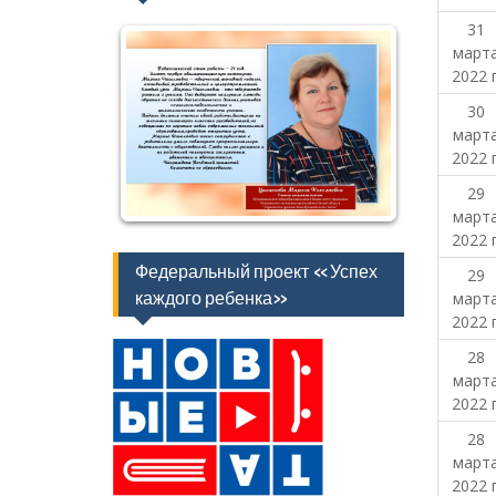
31
март
2022 г
30
март
2022 г
29
март
2022 г
Федеральный проект «Успех
29
каждого ребенка»
март
2022 г
28
март
2022 г
28
март
2022 г