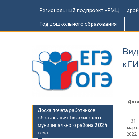
Региональный подпроект «РМЦ — драйв
Год дошкольного образования
Вид
к Г
Дат
Доска почета работников
образования Тюкалинского
31
муниципального района 2024
март
года
2022 г