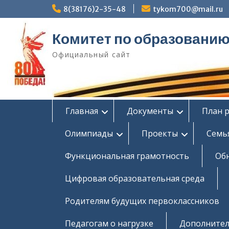
Перейти
8(38176)2-35-48
tykom700@mail.ru
к
содержимому
Комитет по образовани
Официальный сайт
Главная
Документы
План 
Олимпиады
Проекты
Семь
Функциональная грамотность
Об
Цифровая образовательная среда
Родителям будущих первоклассников
Педагогам о нагрузке
Дополнител