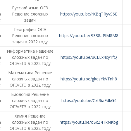
Русский язык. ОГЭ
а
Решение сложных
https://youtu.be/rKBqTRyvS6E
.
задач
География. ОГЭ
а
Решение сложных
https://youtu.be/B338aPlM8M8
.
задач в 2022 году
Информатика Решение
а
сложных задач по
https://youtu.be/uCLEx4cy1fQ
.
ОГЭ/ЕГЭ в 2022 году
Математика Решение
а
сложных задач по
https://youtu.be/gkqsYkVTnh8
.
ОГЭ/ЕГЭ в 2022 году
Биология Решение
а
сложных задач по
https://youtu.be/Cxt3iaFdkG4
.
ОГЭ/ЕГЭ в 2022 году
Химия Решение
а
сложных задач по
https://youtu.be/oScZ4TkNKbg
.
ОГЭ/ЕГЭ в 2022 году