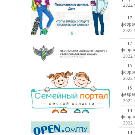
2022 г
17
февра
2022 г
17
февра
2022 г
15
февра
2022 г
15
февра
2022 г
14
февра
2022 г
14