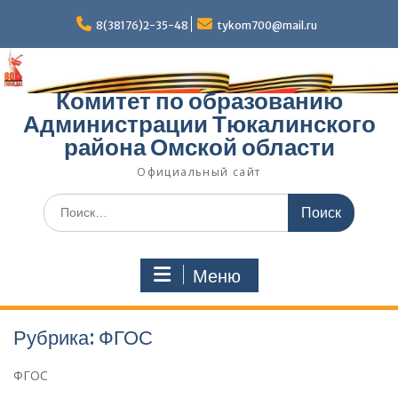
Перейти
к
8(38176)2-35-48
tykom700@mail.ru
содержимому
Комитет по образованию
Администрации Тюкалинского
района Омской области
Официальный сайт
Поиск
по:
Меню
Рубрика:
ФГОС
ФГОС