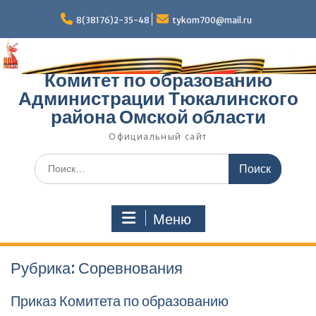
Перейти
к
8(38176)2-35-48
tykom700@mail.ru
содержимому
Комитет по образованию
Администрации Тюкалинского
района Омской области
Официальный сайт
Поиск
по:
Меню
Рубрика:
Соревнования
Приказ Комитета по образованию