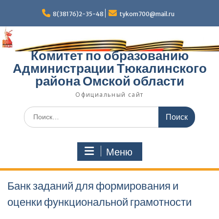
Перейти
к
8(38176)2-35-48
tykom700@mail.ru
содержимому
Комитет по образованию
Администрации Тюкалинского
района Омской области
Официальный сайт
Поиск
по:
Меню
Банк заданий для формирования и
оценки функциональной грамотности