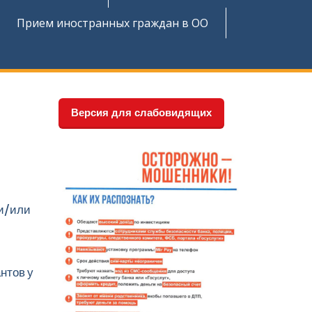
Прием иностранных граждан в ОО
Версия для слабовидящих
 и/или
нтов у