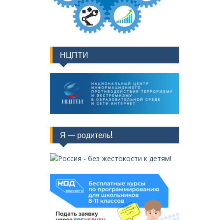
НЦПТИ
Я — родитель!