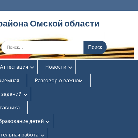
района Омской области
Поиск
по:
Аттестация
Новости
риемная
Разговор о важном
 заданий
ставника
бразование детей
тельная работа