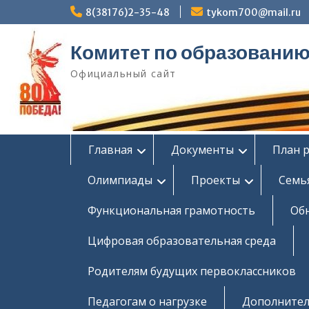
Перейти
8(38176)2-35-48
tykom700@mail.ru
к
содержимому
Комитет по образовани
Официальный сайт
Главная
Документы
План 
Олимпиады
Проекты
Семь
Функциональная грамотность
Об
Цифровая образовательная среда
Родителям будущих первоклассников
Педагогам о нагрузке
Дополнител