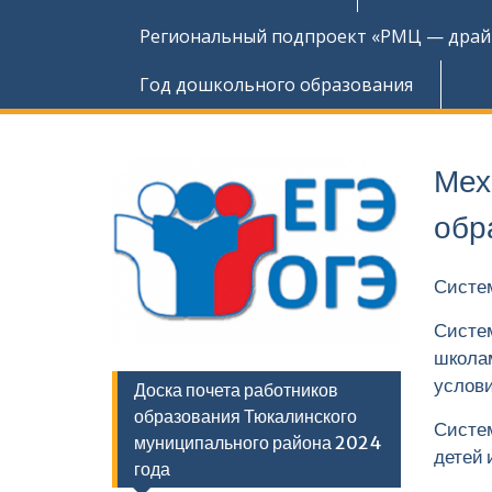
Региональный подпроект «РМЦ — драйв
Год дошкольного образования
Мех
обр
Систем
Систем
школа
услов
Доска почета работников
образования Тюкалинского
Систем
муниципального района 2024
детей 
года