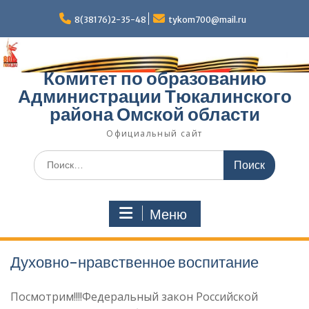
Перейти
к
8(38176)2-35-48
tykom700@mail.ru
содержимому
Комитет по образованию
Администрации Тюкалинского
района Омской области
Официальный сайт
Поиск
по:
Меню
Духовно-нравственное воспитание
Посмотрим!!!!Федеральный закон Российской