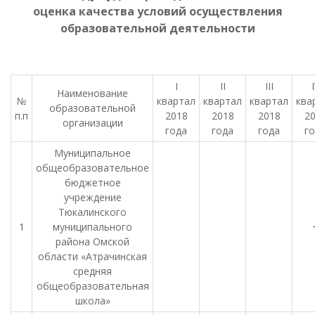
оценка качества условий осуществления
образовательной деятельности
I
II
III
Наименование
№
квартал
квартал
квартал
ква
образовательной
п.п
2018
2018
2018
2
организации
года
года
года
г
Муниципальное
общеобразовательное
бюджетное
учреждение
Тюкалинского
1
муниципального
района Омской
области «Атрачинская
средняя
общеобразовательная
школа»