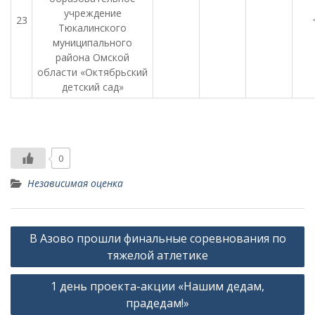
учреждение
23
Тюкалинского
муниципального
района Омской
области «Октябрьский
детский сад»
0
Независимая оценка
Навигация
В Азово прошли финальные соревнования по
по
тяжелой атлетике
записям
1 день проекта-акции «Нашим дедам,
прадедам!»