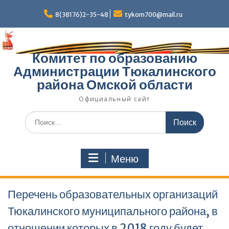
Перейти
к
8(38176)2-35-48
tykom700@mail.ru
содержимому
Комитет по образованию
Администрации Тюкалинского
района Омской области
Официальный сайт
Поиск
по:
Меню
Перечень образовательных организаций
Тюкалинского муниципального района, в
отношении которых в 2018 году будет