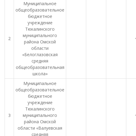
Муниципальное
общеобразовательное
бюджетное
учреждение
Тюкалинского
муниципального
2
района Омской
области
«Белоглазовская
средняя
общеобразовательная
школа»
Муниципальное
общеобразовательное
бюджетное
учреждение
Тюкалинского
3
муниципального
района Омской
области «Валуевская
средняя