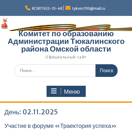
Перейти
к
8(38176)2-35-48
tykom700@mail.ru
содержимому
Комитет по образованию
Администрации Тюкалинского
района Омской области
Официальный сайт
Поиск
по:
Меню
День:
02.11.2025
Участие в форуме «Траектория успеха»