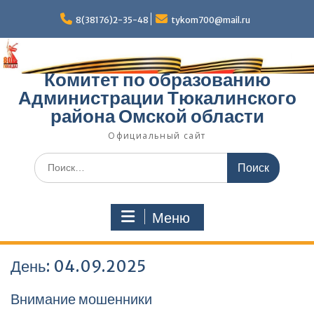
Перейти
к
8(38176)2-35-48
tykom700@mail.ru
содержимому
Комитет по образованию
Администрации Тюкалинского
района Омской области
Официальный сайт
Поиск
по:
Меню
День:
04.09.2025
Внимание мошенники