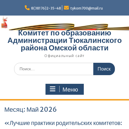
Перейти
к
8(38176)2-35-48
tykom700@mail.ru
содержимому
Комитет по образованию
Администрации Тюкалинского
района Омской области
Официальный сайт
Поиск
по:
Меню
Месяц:
Май 2026
«Лучшие практики родительских комитетов: